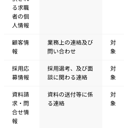
る求職
者の個
人情報
顧客情
業務上の連絡及び
対
報
問い合わせ
象
採用応
採用選考、及び面
対
募情報
談に関わる連絡
象
資料請
資料の送付等に係
対
求・問
る連絡
象
合せ情
報