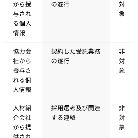
から授
の遂行
対
与され
象
る個人
情報
協力会
契約した受託業務
非
社から
の遂行
対
授与さ
象
れる個
人情報
人材紹
採用選考及び関連
非
介会社
する連絡
対
から提
象
供され